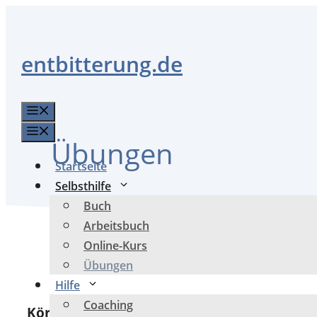
Zum
Inhalt
springen
entbitterung.de
Menü
Menü
Übungen
Startseite
Selbsthilfe
Buch
Arbeitsbuch
Online-Kurs
Übungen
Hilfe
Coaching
Körper-Übungen
(Vagusnerv-Yoga mit
Linda 