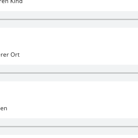
ren Kind
rer Ort
ben