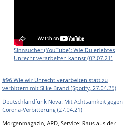
Sinnsucher (YouTube): Wie Du erlebtes
Unrecht verarbeiten kannst (02.07.21)
#96 Wie wir Unrecht verarbeiten statt zu
verbittern mit Silke Brand (Spotify, 27.04.25)
Deutschlandfunk Nova: Mit Achtsamkeit gegen
Corona-Verbitterung (27.04.21)
Morgenmagazin, ARD, Service: Raus aus der