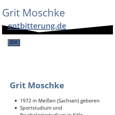
Grit Moschke
Zum
Inhalt
entbitterung.de
springen
Menü
Grit Moschke
1972 in Meißen (Sachsen) geboren
Sportstudium und
Psychologiestudium in Köln