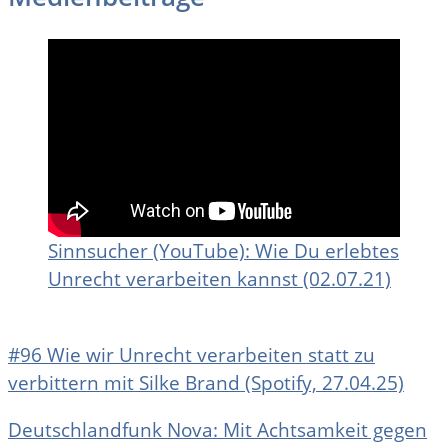
Sinnsucher (YouTube): Wie Du erlebtes
Unrecht verarbeiten kannst (02.07.21)
#96 Wie wir Unrecht verarbeiten statt zu
verbittern mit Silke Brand (Spotify, 27.04.25)
Deutschlandfunk Nova: Mit Achtsamkeit gegen